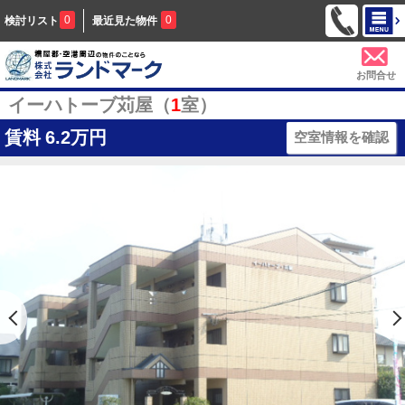
0
0
検討リスト
最近見た物件
お問合せ
イーハトーブ苅屋（
1
室）
賃料
6.2万円
空室情報を確認