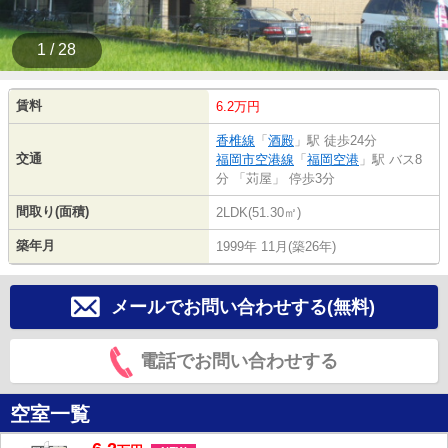
1 / 28
賃料
6.2万円
香椎線
「
酒殿
」駅 徒歩24分
交通
福岡市空港線
「
福岡空港
」駅 バス8
分 「苅屋」 停歩3分
間取り(面積)
2LDK(51.30㎡)
築年月
1999年 11月(築26年)
メールでお問い合わせする(無料)
電話でお問い合わせする
空室一覧