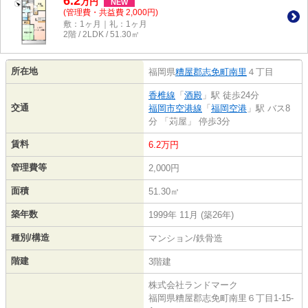
6.2
万
円
NEW
(管理費・共益費 2,000円)
敷：1ヶ月｜礼：1ヶ月
2階 / 2LDK / 51.30㎡
所在地
福岡県
糟屋郡志免町
南里
４丁目
香椎線
「
酒殿
」駅 徒歩24分
交通
福岡市空港線
「
福岡空港
」駅 バス8
分 「苅屋」 停歩3分
賃料
6.2万円
管理費等
2,000円
面積
51.30㎡
築年数
1999年 11月 (築26年)
種別/構造
マンション/鉄骨造
階建
3階建
株式会社ランドマーク
福岡県糟屋郡志免町南里６丁目1-15-