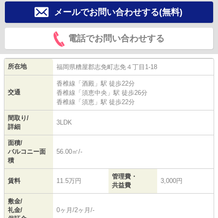
メールでお問い合わせする(無料)
電話でお問い合わせする
所在地
福岡県
糟屋郡志免町
志免
４丁目1-18
香椎線
「
酒殿
」駅 徒歩22分
交通
香椎線
「
須恵中央
」駅 徒歩26分
香椎線
「
須恵
」駅 徒歩22分
間取り/
3LDK
詳細
面積/
バルコニー面
56.00㎡/-
積
管理費・
賃料
11.5万円
3,000円
共益費
敷金/
礼金/
0ヶ月/2ヶ月/-