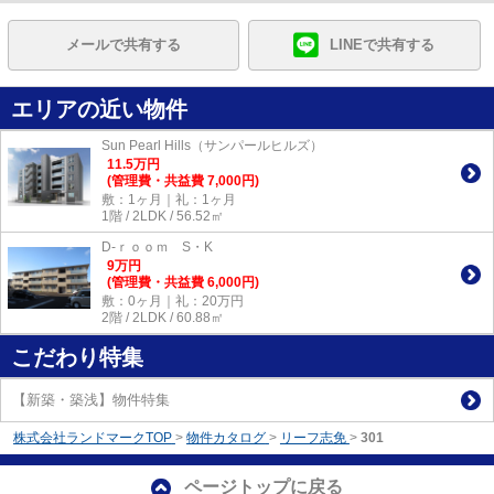
メールで共有する
LINEで共有する
エリアの近い物件
Sun Pearl Hills（サンパールヒルズ）
11.5
万
円
(管理費・共益費 7,000円)
敷：1ヶ月｜礼：1ヶ月
1階 / 2LDK / 56.52㎡
D-ｒｏｏｍ S・K
9
万
円
(管理費・共益費 6,000円)
敷：0ヶ月｜礼：20万円
2階 / 2LDK / 60.88㎡
こだわり特集
【新築・築浅】物件特集
株式会社ランドマークTOP
>
物件カタログ
>
リーフ志免
>
301
ページトップに戻る