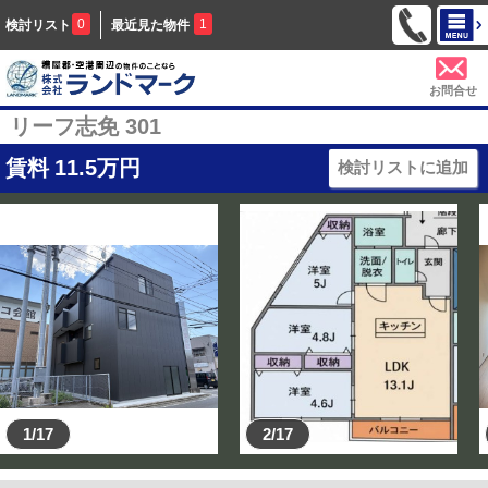
0
1
検討リスト
最近見た物件
お問合せ
リーフ志免 301
賃料
11.5
万円
検討リストに追加
1/17
2/17