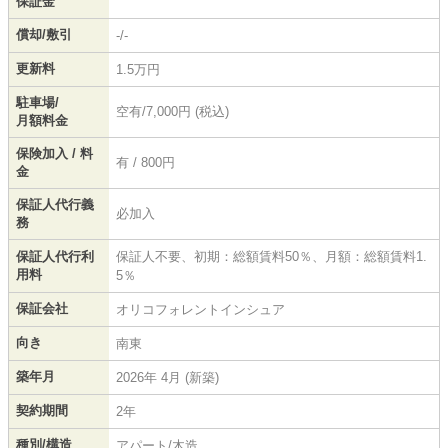
保証金
償却/敷引
-/-
更新料
1.5万円
駐車場/
空有/7,000円 (税込)
月額料金
保険加入 / 料
有 / 800円
金
保証人代行義
必加入
務
保証人代行利
保証人不要、初期：総額賃料50％、月額：総額賃料1.
用料
5％
保証会社
オリコフォレントインシュア
向き
南東
築年月
2026年 4月 (新築)
契約期間
2年
種別/構造
アパート/木造