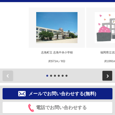
志免町立 志免中央小学校
福岡県立須
約571m／8分
約1991
前
メールでお問い合わせする(無料)
電話でお問い合わせする