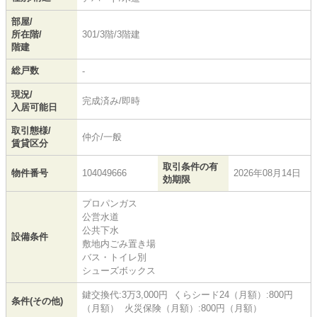
部屋/
所在階/
301/3階/3階建
階建
総戸数
-
現況/
完成済み/即時
入居可能日
取引態様/
仲介/一般
賃貸区分
取引条件の有
物件番号
104049666
2026年08月14日
効期限
プロパンガス
公営水道
公共下水
設備条件
敷地内ごみ置き場
バス・トイレ別
シューズボックス
鍵交換代:3万3,000円 くらシード24（月額）:800円
条件(その他)
（月額） 火災保険（月額）:800円（月額）