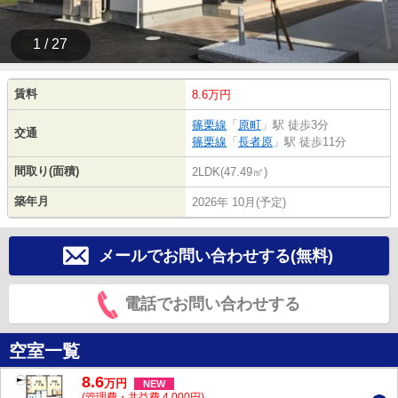
1 / 27
賃料
8.6万円
篠栗線
「
原町
」駅 徒歩3分
交通
篠栗線
「
長者原
」駅 徒歩11分
間取り(面積)
2LDK(47.49㎡)
築年月
2026年 10月(予定)
メールでお問い合わせする(無料)
電話でお問い合わせする
空室一覧
8.6
万
円
NEW
(管理費・共益費 4,000円)