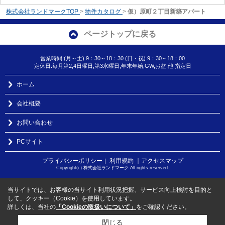
株式会社ランドマークTOP
>
物件カタログ
>
仮）原町２丁目新築アパート
ページトップに戻る
営業時間:(月～土) 9：30～18：30 (日・祝) 9：30～18：00
定休日:毎月第2,4日曜日,第3水曜日,年末年始,GW,お盆,他 指定日
ホーム
会社概要
お問い合わせ
PCサイト
プライバシーポリシー
利用規約
｜アクセスマップ
｜
Copyright(c) 株式会社ランドマーク All rights reserved.
当サイトでは、お客様の当サイト利用状況把握、サービス向上検討を目的と
して、クッキー（Cookie）を使用しています。
詳しくは、当社の
「Cookieの取扱いについて」
をご確認ください。
閉じる