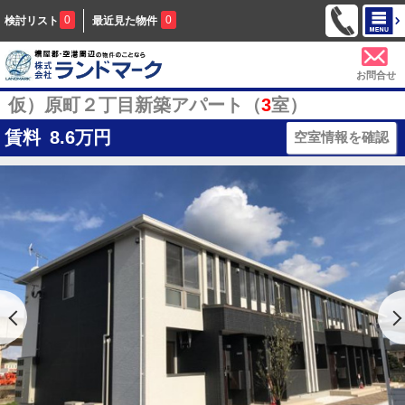
0
0
検討リスト
最近見た物件
お問合せ
仮）原町２丁目新築アパート（
3
室）
賃料
8.6
万円
空室情報を確認