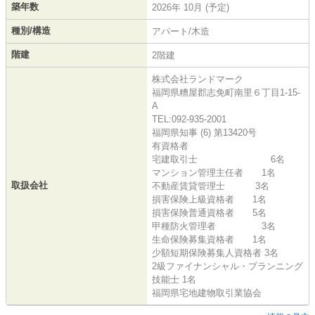
築年数
2026年 10月 (予定)
種別/構造
アパート/木造
階建
2階建
株式会社ランドマーク
福岡県糟屋郡志免町南里６丁目1-15-
A
TEL:092-935-2001
福岡県知事 (6) 第13420号
有資格者
宅建取引士 6名
マンション管理主任者 1名
取扱会社
不動産賃貸管理士 3名
損害保険上級資格者 1名
損害保険普通資格者 5名
甲種防火管理者 3名
生命保険募集資格者 1名
少額短期保険募集人資格者 3名
2級ファイナンシャル・プランニング
技能士 1名
福岡県宅地建物取引業協会