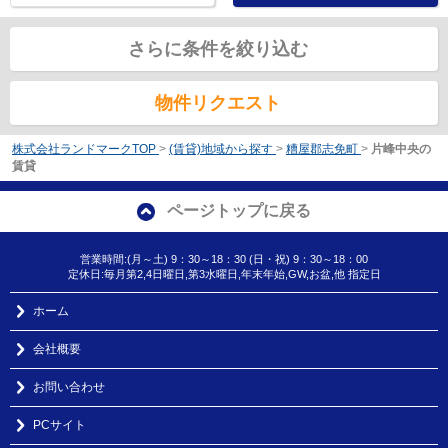
さらに条件を絞り込む
物件リクエスト
株式会社ランドマークTOP
>
(賃貸)地域から探す
>
糟屋郡志免町
>
片峰中央の
賃貸
ページトップに戻る
営業時間:(月～土) 9：30～18：30 (日・祝) 9：30～18：00
定休日:毎月第2,4日曜日,第3水曜日,年末年始,GW,お盆,他 指定日
ホーム
会社概要
お問い合わせ
PCサイト