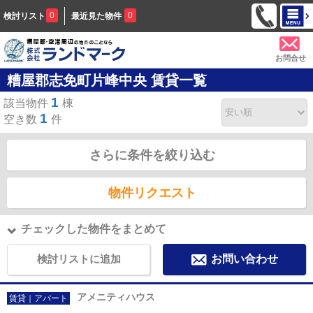
0
0
検討リスト
最近見た物件
お問合せ
糟屋郡志免町片峰中央 賃貸一覧
1
該当物件
棟
1
空き数
件
さらに条件を絞り込む
物件リクエスト
チェックした物件をまとめて
検討リストに追加
お問い合わせ
アメニティハウス
賃貸｜アパート