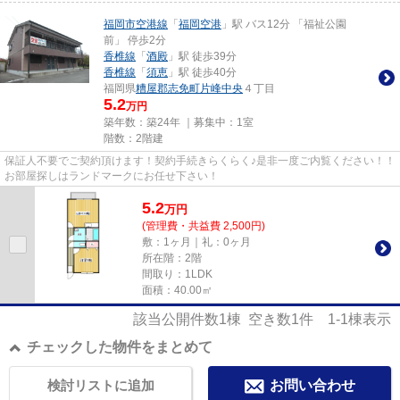
福岡市空港線
「
福岡空港
」駅 バス12分 「福祉公園
前」 停歩2分
香椎線
「
酒殿
」駅 徒歩39分
香椎線
「
須恵
」駅 徒歩40分
福岡県
糟屋郡志免町
片峰中央
４丁目
5.2
万円
築年数：築24年 ｜募集中：
1室
階数：2階建
保証人不要でご契約頂けます！契約手続きらくらく♪是非一度ご内覧ください！！
お部屋探しはランドマークにお任せ下さい！
5.2
万
円
(管理費・共益費 2,500円)
敷：1ヶ月｜礼：0ヶ月
所在階：2階
間取り：1LDK
面積：40.00㎡
該当公開件数
1
棟 空き数
1
件
1-1
棟表示
チェックした物件をまとめて
検討リストに追加
お問い合わせ