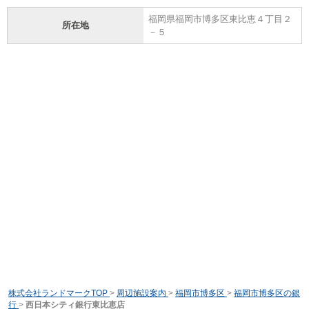
福岡県福岡市博多区東比恵４丁目２
所在地
－５
株式会社ランドマークTOP
>
周辺施設案内
>
福岡市博多区
>
福岡市博多区の銀
行
>
西日本シティ銀行東比恵店