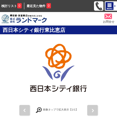
0
0
検討リスト
最近見た物件
お問合せ
西日本シティ銀行東比恵店
前
次
画像タップで拡大表示【
1
/1】