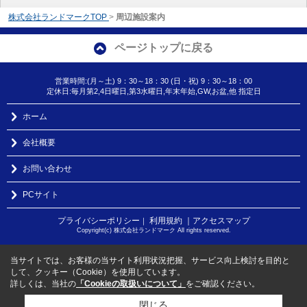
株式会社ランドマークTOP
>
周辺施設案内
ページトップに戻る
営業時間:(月～土) 9：30～18：30 (日・祝) 9：30～18：00
定休日:毎月第2,4日曜日,第3水曜日,年末年始,GW,お盆,他 指定日
ホーム
会社概要
お問い合わせ
PCサイト
プライバシーポリシー
利用規約
｜アクセスマップ
｜
Copyright(c) 株式会社ランドマーク All rights reserved.
当サイトでは、お客様の当サイト利用状況把握、サービス向上検討を目的と
して、クッキー（Cookie）を使用しています。
詳しくは、当社の
「Cookieの取扱いについて」
をご確認ください。
閉じる