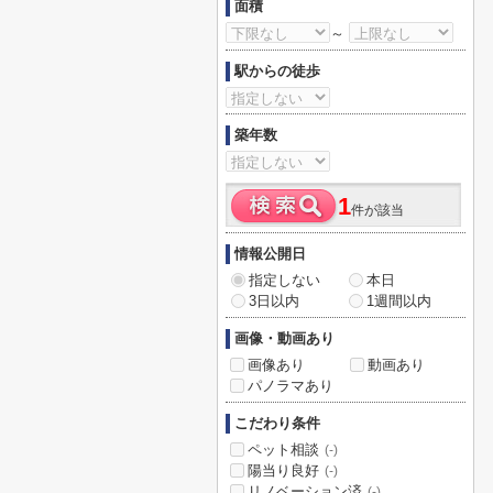
面積
～
駅からの徒歩
築年数
1
件が該当
情報公開日
指定しない
本日
3日以内
1週間以内
画像・動画あり
画像あり
動画あり
パノラマあり
こだわり条件
ペット相談
(-)
陽当り良好
(-)
リノベーション済
(-)