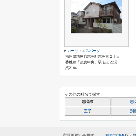
カーサ・エスパーダ
福岡県糟屋郡志免町志免東２丁目
香椎線「須恵中央」駅 徒歩22分
築21年
その他の町名で探す
志免東
志
王子
別
市区町村から探す
福岡市博多区
/