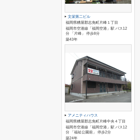
文栄第二ビル
福岡県糟屋郡志免町片峰１丁目
福岡市空港線「福岡空港」駅 バス12
分 「片峰」 停歩8分
築43年
アメニティハウス
福岡県糟屋郡志免町片峰中央４丁目
福岡市空港線「福岡空港」駅 バス12
分 「福祉公園前」 停歩2分
築24年