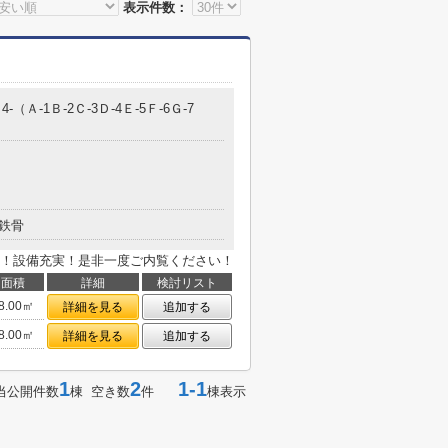
表示件数：
-（Ａ-1Ｂ-2Ｃ-3Ｄ-4Ｅ-5Ｆ-6Ｇ-7
鉄骨
！設備充実！是非一度ご内覧ください！
面積
詳細
検討リスト
8.00㎡
詳細を見る
追加する
8.00㎡
詳細を見る
追加する
1
2
1-1
当公開件数
棟 空き数
件
棟表示