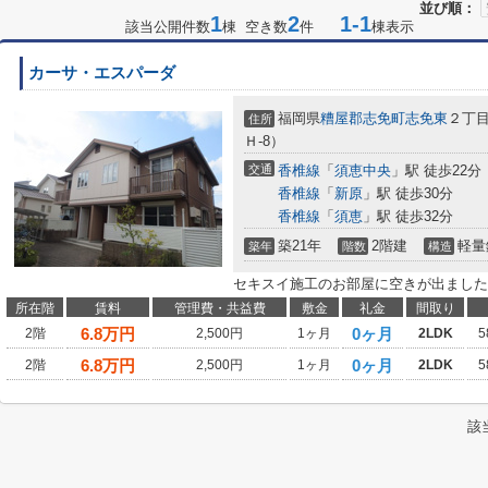
並び順：
1
2
1-1
該当公開件数
棟 空き数
件
棟表示
カーサ・エスパーダ
福岡県
糟屋郡志免町
志免東
２丁目4
住所
Ｈ-8）
交通
香椎線
「
須恵中央
」駅 徒歩22分
香椎線
「
新原
」駅 徒歩30分
香椎線
「
須恵
」駅 徒歩32分
築21年
2階建
軽量
築年
階数
構造
セキスイ施工のお部屋に空きが出ました
所在階
賃料
管理費・共益費
敷金
礼金
間取り
6.8
万円
0ヶ月
2階
2,500円
1ヶ月
2LDK
5
6.8
万円
0ヶ月
2階
2,500円
1ヶ月
2LDK
5
該