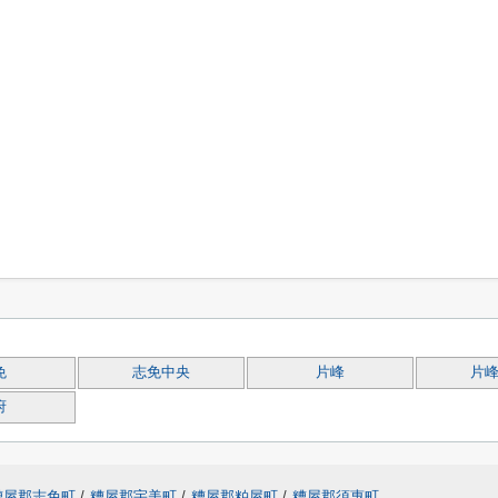
免
志免中央
片峰
片
府
糟屋郡志免町
/
糟屋郡宇美町
/
糟屋郡粕屋町
/
糟屋郡須惠町