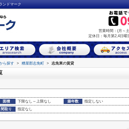
ランドマーク
営業時間：(月～土) 
定休日：毎月第2,4日曜日
域から探す
>
糟屋郡志免町
>
志免東の賃貸
覧
面積
下限なし～上限なし
築年数
指定しない
間取り
指定なし