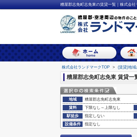
糟屋郡志免町志免東の賃貸一覧｜株式会社
株式会社ランドマークTOP
>
(賃貸)地
糟屋郡志免町志免東 賃貸一
地域
糟屋郡志免町志免東
賃料
下限なし～上限なし
駅徒歩
指定しない
設備条件
指定なし