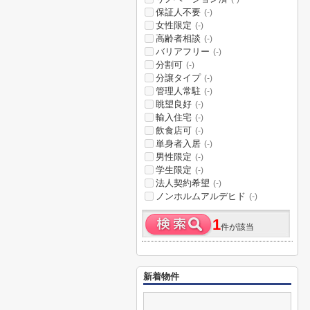
保証人不要
(-)
女性限定
(-)
高齢者相談
(-)
バリアフリー
(-)
分割可
(-)
分譲タイプ
(-)
管理人常駐
(-)
眺望良好
(-)
輸入住宅
(-)
飲食店可
(-)
単身者入居
(-)
男性限定
(-)
学生限定
(-)
法人契約希望
(-)
ノンホルムアルデヒド
(-)
1
件が該当
新着物件