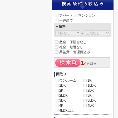
アパート
マンション
一戸建て
▼賃料
～
敷金・保証金なし
礼金・敷引なし
共益費・管理費込み
1
件が該当
間取り
ワンルーム
1K
1DK
1LDK
2K
2DK
2LDK
3K
3DK
3LDK
4K
4DK
4LDK以上