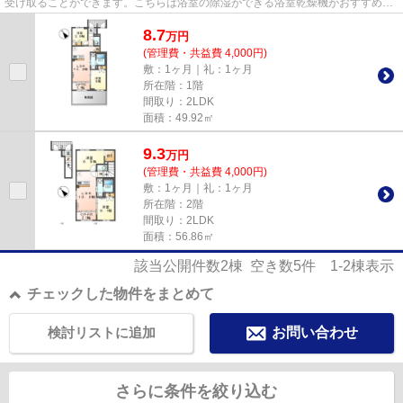
受け取ることができます。こちらは浴室の除湿ができる浴室乾燥機がおすすめの
アパートです。1ヶ月の駐車ス...
8.7
万
円
(管理費・共益費 4,000円)
敷：1ヶ月｜礼：1ヶ月
所在階：1階
間取り：2LDK
面積：49.92㎡
9.3
万
円
(管理費・共益費 4,000円)
敷：1ヶ月｜礼：1ヶ月
所在階：2階
間取り：2LDK
面積：56.86㎡
該当公開件数
2
棟 空き数
5
件
1-2
棟表示
チェックした物件をまとめて
検討リストに追加
お問い合わせ
さらに条件を絞り込む