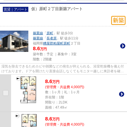
仮）原町２丁目新築アパート
賃貸｜アパート
篠栗線
「
原町
」駅 徒歩3分
篠栗線
「
長者原
」駅 徒歩11分
福岡県
糟屋郡粕屋町
原町
２丁目
8.6
万円
築年数：予定 ｜募集中：
3室
階数：2階建
湿気を除去できるためカビや雑菌などの発生が抑えられる、浴室乾燥機を備え付
けております。ドアを開けたり直接会話しなくてもモニター越しに来訪者を確認
できるモニター付きインター...
8.6
万
円
(管理費・共益費 4,000円)
敷：1ヶ月｜礼：1ヶ月
所在階：1階
間取り：2LDK
面積：47.49㎡
8.6
万
円
(管理費・共益費 4,000円)