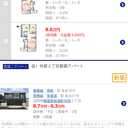
敷：1ヶ月｜礼：1ヶ月
所在階：1階
間取り：2LDK
面積：47.49㎡
8.6
万
円
(管理費・共益費 4,000円)
敷：1ヶ月｜礼：1ヶ月
所在階：1階
間取り：2LDK
面積：47.49㎡
仮）仲原２丁目新築アパート
賃貸｜アパート
篠栗線
「
原町
」駅 徒歩10分
香椎線
「
長者原
」駅 徒歩17分
福岡県
糟屋郡粕屋町
仲原
２丁目
8.7
9.3
万円～
万円
築年数：予定 ｜募集中：
2室
階数：2階建
共用部には宅配ボックスが備え付けられているため、好きなタイミングで荷物を