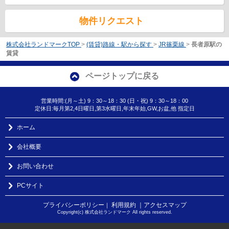
物件リクエスト
株式会社ランドマークTOP
>
(賃貸)路線・駅から探す
>
JR篠栗線
>
長者原駅の
賃貸
ページトップに戻る
営業時間:(月～土) 9：30～18：30 (日・祝) 9：30～18：00
定休日:毎月第2,4日曜日,第3水曜日,年末年始,GW,お盆,他 指定日
ホーム
会社概要
お問い合わせ
PCサイト
プライバシーポリシー
利用規約
｜アクセスマップ
｜
Copyright(c) 株式会社ランドマーク All rights reserved.