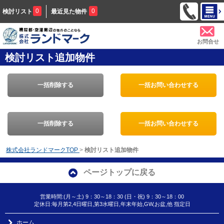
0
0
検討リスト
最近見た物件
お問合せ
検討リスト追加物件
一括削除する
一括お問い合わせする
一括削除する
一括お問い合わせする
株式会社ランドマークTOP
>
検討リスト追加物件
ページトップに戻る
営業時間:(月～土) 9：30～18：30 (日・祝) 9：30～18：00
定休日:毎月第2,4日曜日,第3水曜日,年末年始,GW,お盆,他 指定日
ホーム