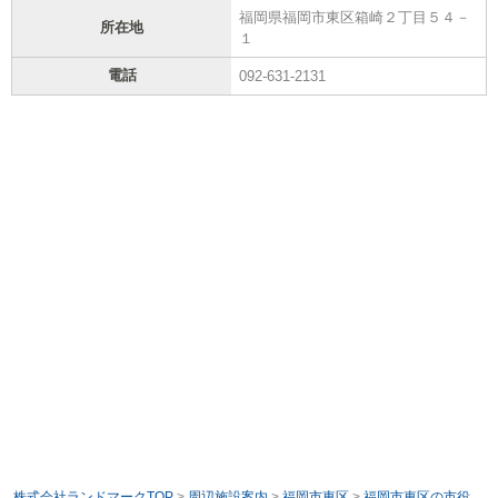
福岡県福岡市東区箱崎２丁目５４－
所在地
１
電話
092-631-2131
株式会社ランドマークTOP
>
周辺施設案内
>
福岡市東区
>
福岡市東区の市役