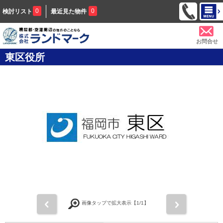
0
0
検討リスト
最近見た物件
お問合せ
東区役所
前
次
画像タップで拡大表示【
1
/1】