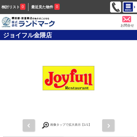
0
0
検討リスト
最近見た物件
お問合せ
ジョイフル金隈店
前
次
画像タップで拡大表示【
1
/1】