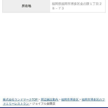
福岡県福岡市博多区金の隈１丁目２
所在地
８－７３
株式会社ランドマークTOP
>
周辺施設案内
>
福岡市博多区
>
福岡市博多区のフ
ァミリーレストラン
>
ジョイフル金隈店