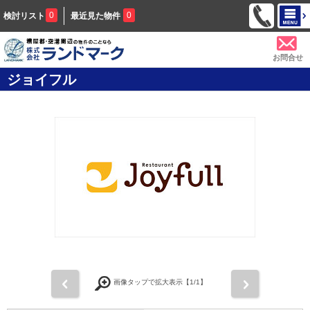
0
0
検討リスト
最近見た物件
お問合せ
ジョイフル
前
次
画像タップで拡大表示【
1
/1】