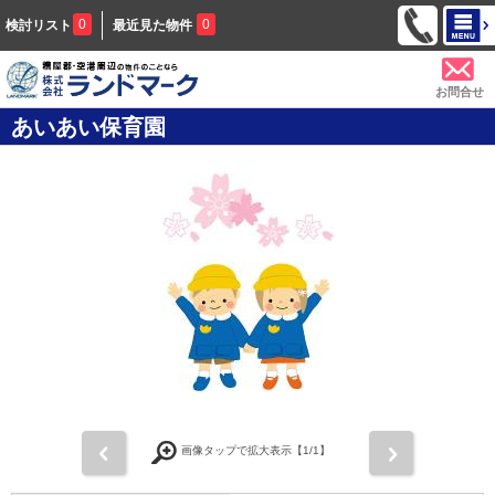
0
0
検討リスト
最近見た物件
お問合せ
あいあい保育園
前
次
画像タップで拡大表示【
1
/1】