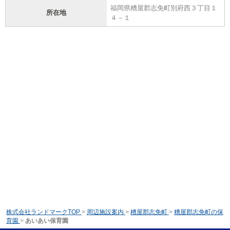
福岡県糟屋郡志免町別府西３丁目１
所在地
４－１
株式会社ランドマークTOP
>
周辺施設案内
>
糟屋郡志免町
>
糟屋郡志免町の保
育園
>
あいあい保育園