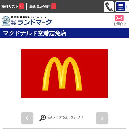
0
0
検討リスト
最近見た物件
お問合せ
マクドナルド空港志免店
前
次
画像タップで拡大表示【
1
/1】