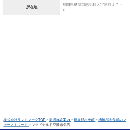
福岡県糟屋郡志免町大字別府１７－
所在地
８
株式会社ランドマークTOP
>
周辺施設案内
>
糟屋郡志免町
>
糟屋郡志免町のフ
ァーストフード
>
マクドナルド空港志免店