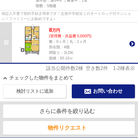
築年数：築34年 ｜募集中：
1室
階数：5階建
保証人不要で契約手続き簡単です！志免中学校近くのオートロック付マンショ
ン！ファミリーにお勧めですよ♪
8
万
円
(管理費・共益費 5,000円)
敷：0ヶ月｜礼：1ヶ月
所在階：4階
間取り：3LDK
面積：65.10㎡
該当公開件数
2
棟 空き数
2
件
1-2
棟表示
チェックした物件をまとめて
検討リストに追加
お問い合わせ
さらに条件を絞り込む
物件リクエスト