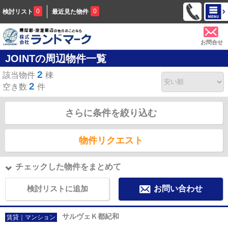
0
0
検討リスト
最近見た物件
お問合せ
JOINTの周辺物件一覧
2
該当物件
棟
2
空き数
件
さらに条件を絞り込む
物件リクエスト
チェックした物件をまとめて
検討リストに追加
お問い合わせ
サルヴェＫ都紀和
賃貸｜マンション