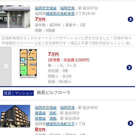
福岡市空港線
「
福岡空港
」駅 徒歩37分
福岡県
糟屋郡志免町
南里
２丁目19-10
7
万円
築年数：築28年 ｜募集中：
1室
階数：6階建
志免町南里の３ＬＤＫオートロック付マンションに空きが出ました！志免中央小
学校校区でスーパーも近く生活便利です！保証人不要で契約手続きらくらく♪初期
費用の分割などもご相談でき...
7
万
円
(管理費・共益費 3,000円)
敷：-｜礼：2ヶ月
所在階：3階
間取り：3LDK
面積：58.00㎡
南里ビルフローラ
賃貸｜マンション
福岡市空港線
「
福岡空港
」駅 徒歩35分
篠栗線
「
原町
」駅 徒歩36分
香椎線
「
酒殿
」駅 徒歩28分
福岡県
糟屋郡志免町
王子
１丁目
8
万円