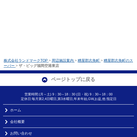
株式会社ランドマークTOP
>
周辺施設案内
>
糟屋郡志免町
>
糟屋郡志免町のス
ーパー
>
ザ・ビッグ福岡空港東店
ページトップに戻る
営業時間:(月～土) 9：30～18：30 (日・祝) 9：30～18：00
定休日:毎月第2,4日曜日,第3水曜日,年末年始,GW,お盆,他 指定日
ホーム
会社概要
お問い合わせ