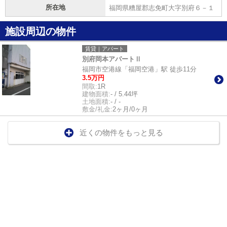
所在地
福岡県糟屋郡志免町大字別府６－１
施設周辺の物件
賃貸｜アパート
別府岡本アパートⅡ
福岡市空港線「福岡空港」駅 徒歩11分
3.5万円
間取:
1R
建物面積:
- / 5.44坪
土地面積:
- / -
敷金/礼金:
2ヶ月/0ヶ月
近くの物件をもっと見る