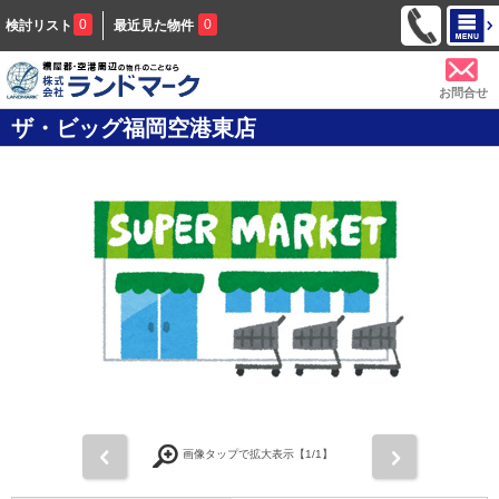
0
0
検討リスト
最近見た物件
お問合せ
ザ・ビッグ福岡空港東店
前
次
画像タップで拡大表示【
1
/1】