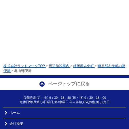
株式会社ランドマークTOP
>
周辺施設案内
>
糟屋郡志免町
>
糟屋郡志免町の郵
便局
>
亀山郵便局
ページトップに戻る
営業時間:(月～土) 9：30～18：30 (日・祝) 9：30～18：00
定休日:毎月第2,4日曜日,第3水曜日,年末年始,GW,お盆,他 指定日
ホーム
会社概要