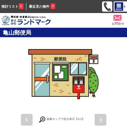
0
0
検討リスト
最近見た物件
お問合せ
亀山郵便局
前
次
画像タップで拡大表示【
1
/1】