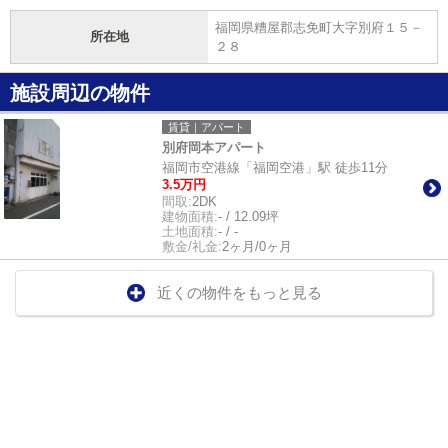
福岡県糟屋郡志免町大字別府１５－
所在地
２８
施設周辺の物件
賃貸｜アパート
別府岡本アパート
福岡市空港線「福岡空港」駅 徒歩11分
3.5万円
間取:
2DK
建物面積:
- / 12.09坪
土地面積:
- / -
敷金/礼金:
2ヶ月/0ヶ月
近くの物件をもっと見る