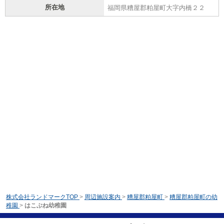
所在地
福岡県糟屋郡粕屋町大字内橋２２
株式会社ランドマークTOP
>
周辺施設案内
>
糟屋郡粕屋町
>
糟屋郡粕屋町の幼
稚園
>
はこぶね幼稚園