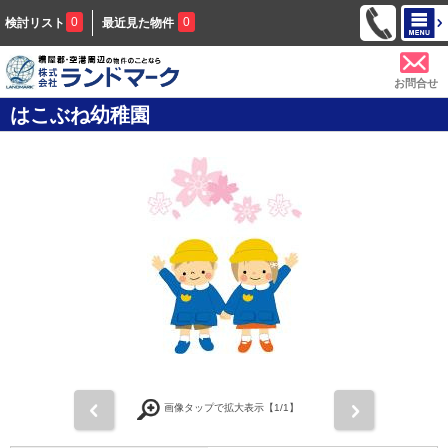
0
0
検討リスト
最近見た物件
お問合せ
はこぶね幼稚園
前
次
画像タップで拡大表示【
1
/1】