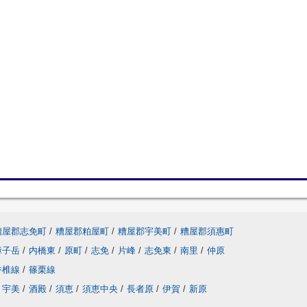
糟屋郡志免町
/
糟屋郡粕屋町
/
糟屋郡宇美町
/
糟屋郡須惠町
障子岳
/
内橋東
/
原町
/
志免
/
片峰
/
志免東
/
南里
/
仲原
香椎線
/
篠栗線
宇美
/
酒殿
/
須恵
/
須恵中央
/
長者原
/
伊賀
/
新原