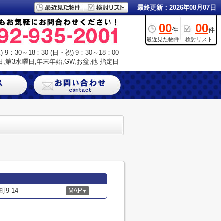
最終更新：2026年08月07日
00
00
件
件
最近見た物件
検討リスト
9：30～18：30 (日・祝) 9：30～18：00
,第3水曜日,年末年始,GW,お盆,他 指定日
9-14
MAP
▼