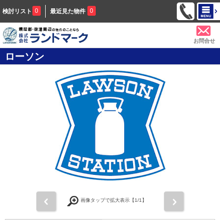
0
0
検討リスト
最近見た物件
お問合せ
ローソン
前
次
画像タップで拡大表示【
1
/1】