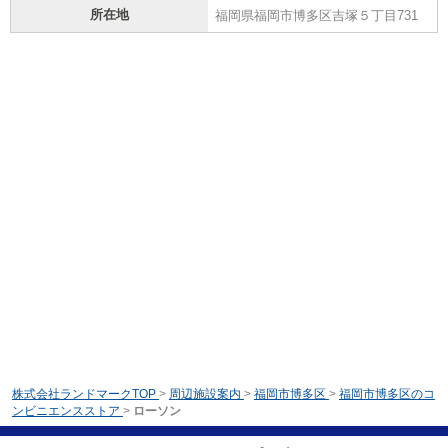
所在地
福岡県福岡市博多区吉塚５丁目731
株式会社ランドマークTOP
>
周辺施設案内
>
福岡市博多区
>
福岡市博多区のコ
ンビニエンスストア
>
ローソン