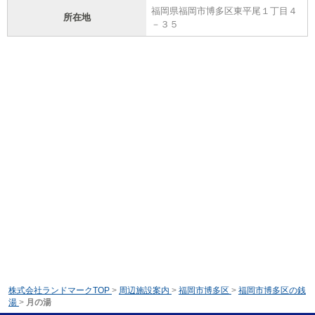
福岡県福岡市博多区東平尾１丁目４
所在地
－３５
株式会社ランドマークTOP
>
周辺施設案内
>
福岡市博多区
>
福岡市博多区の銭
湯
>
月の湯