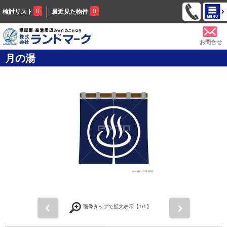
0
0
検討リスト
最近見た物件
お問合せ
月の湯
前
次
画像タップで拡大表示【
1
/1】