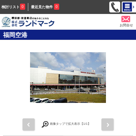
0
0
検討リスト
最近見た物件
お問合せ
福岡空港
前
次
画像タップで拡大表示【
1
/1】