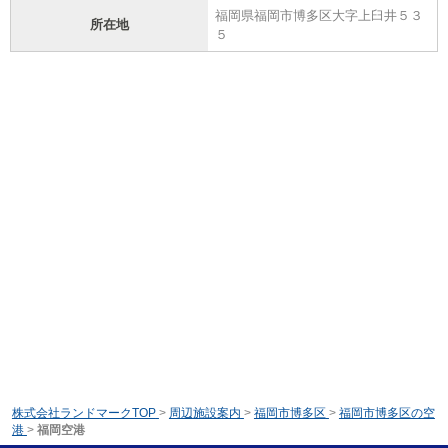
福岡県福岡市博多区大字上臼井５３
所在地
５
株式会社ランドマークTOP
>
周辺施設案内
>
福岡市博多区
>
福岡市博多区の空
港
>
福岡空港