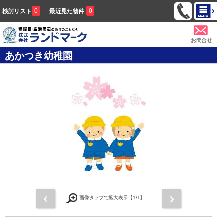
0
0
検討リスト
最近見た物件
お問合せ
あかつき幼稚園
前
次
画像タップで拡大表示【
1
/1】