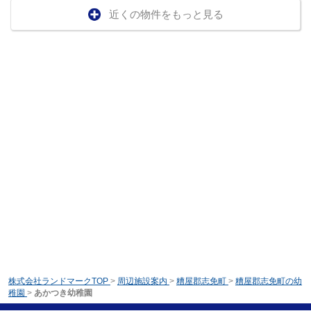
近くの物件をもっと見る
株式会社ランドマークTOP
>
周辺施設案内
>
糟屋郡志免町
>
糟屋郡志免町の幼
稚園
>
あかつき幼稚園