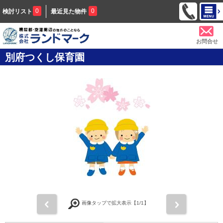
0
0
検討リスト
最近見た物件
お問合せ
別府つくし保育園
前
次
画像タップで拡大表示【
1
/1】