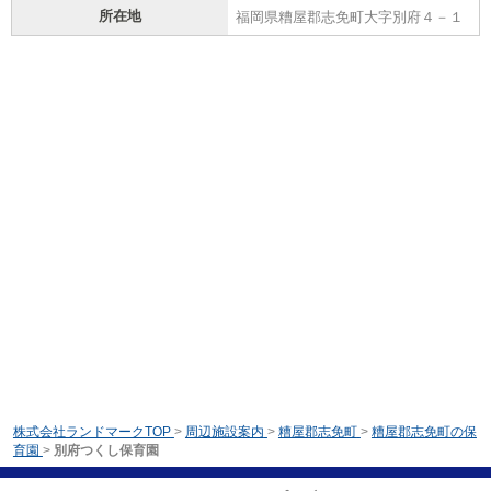
所在地
福岡県糟屋郡志免町大字別府４－１
株式会社ランドマークTOP
>
周辺施設案内
>
糟屋郡志免町
>
糟屋郡志免町の保
育園
>
別府つくし保育園