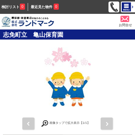
0
0
検討リスト
最近見た物件
お問合せ
志免町立 亀山保育園
前
次
画像タップで拡大表示【
1
/1】