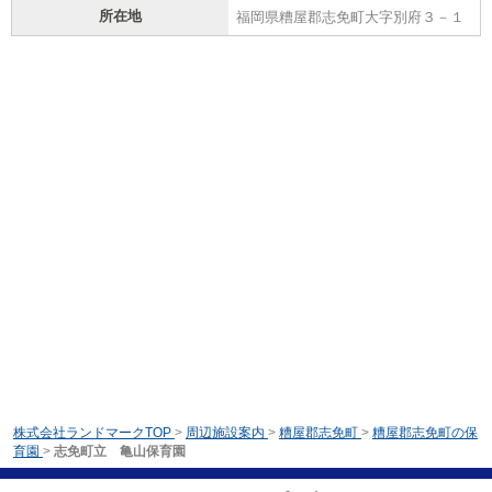
所在地
福岡県糟屋郡志免町大字別府３－１
株式会社ランドマークTOP
>
周辺施設案内
>
糟屋郡志免町
>
糟屋郡志免町の保
育園
>
志免町立 亀山保育園