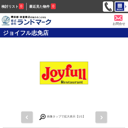
0
0
検討リスト
最近見た物件
お問合せ
ジョイフル志免店
前
次
画像タップで拡大表示【
1
/1】