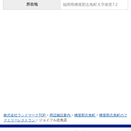
所在地
福岡県糟屋郡志免町大字南里7-2
株式会社ランドマークTOP
>
周辺施設案内
>
糟屋郡志免町
>
糟屋郡志免町のフ
ァミリーレストラン
>
ジョイフル志免店