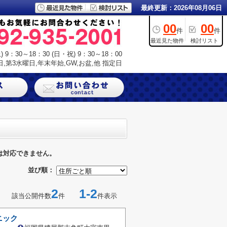
最終更新：2026年08月06日
00
00
件
件
最近見た物件
検討リスト
9：30～18：30 (日・祝) 9：30～18：00
,第3水曜日,年末年始,GW,お盆,他 指定日
は対応できません。
並び順：
2
1-2
該当公開件数
件
件表示
ニック