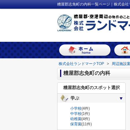
糟屋郡志免町の内科一覧ページ｜株式会社
株式会社ランドマークTOP
>
周辺施設
糟屋郡志免町の内科
糟屋郡志免町のスポット選択
学ぶ
小学校
(4件)
中学校
(1件)
幼稚園
(4件)
保育園
(11件)