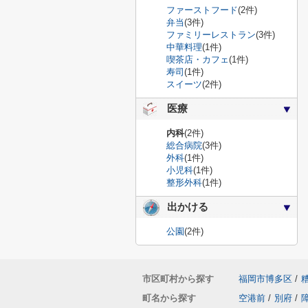
ファーストフード
(2件)
弁当
(3件)
ファミリーレストラン
(3件)
中華料理
(1件)
喫茶店・カフェ
(1件)
寿司
(1件)
スイーツ
(2件)
医療
内科
(2件)
総合病院
(3件)
外科
(1件)
小児科
(1件)
整形外科
(1件)
出かける
公園
(2件)
市区町村から探す
福岡市博多区
/
町名から探す
空港前
/
別府
/