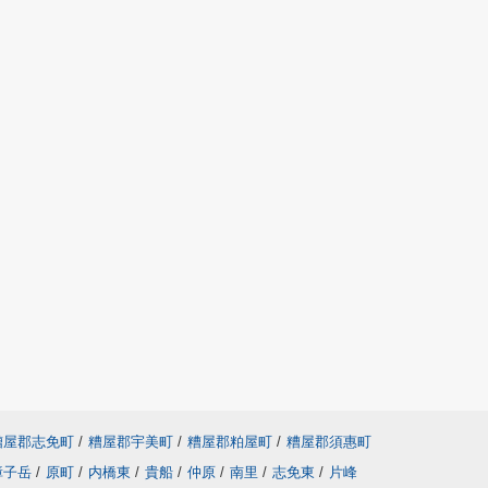
糟屋郡志免町
/
糟屋郡宇美町
/
糟屋郡粕屋町
/
糟屋郡須惠町
障子岳
/
原町
/
内橋東
/
貴船
/
仲原
/
南里
/
志免東
/
片峰