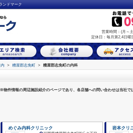
ランドマーク
営業時間：(月～土) 
定休日：毎月第2,4日曜日
案内
>
糟屋郡志免町
>
糟屋郡志免町の内科
※物件情報の周辺施設紹介のページであり、各店舗への問い合わせは当社で
めぐみ内科クリニック
岩本クリ