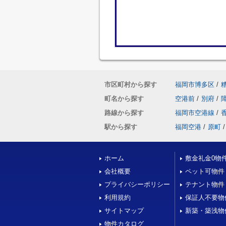
市区町村から探す
福岡市博多区
/
町名から探す
空港前
/
別府
/
路線から探す
福岡市空港線
/
駅から探す
福岡空港
/
原町
/
ホーム
敷金礼金0物
会社概要
ペット可物件
プライバシーポリシー
テナント物件
利用規約
保証人不要物
サイトマップ
新築・築浅物
物件カタログ