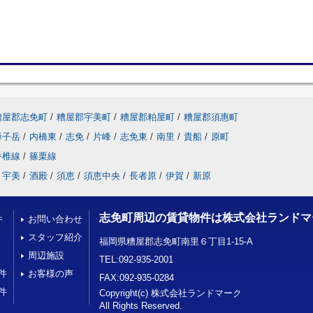
糟屋郡志免町
/
糟屋郡宇美町
/
糟屋郡粕屋町
/
糟屋郡須惠町
障子岳
/
内橋東
/
志免
/
片峰
/
志免東
/
南里
/
貴船
/
原町
香椎線
/
篠栗線
宇美
/
酒殿
/
須恵
/
須恵中央
/
長者原
/
伊賀
/
新原
志免町周辺の賃貸物件は株式会社ランドマ
件
お問い合わせ
スタッフ紹介
福岡県糟屋郡志免町南里６丁目1-15-A
周辺施設
TEL:092-935-2001
件
お客様の声
FAX:092-935-0284
件
Copyright(c) 株式会社ランドマーク
All Rights Reserved.