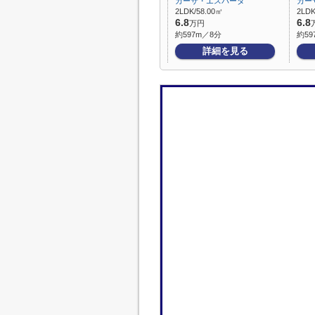
カーサ・エスパーダ
カー
2LDK/58.00㎡
2LDK
6.8
6.8
万円
約597m／8分
約59
詳細を見る