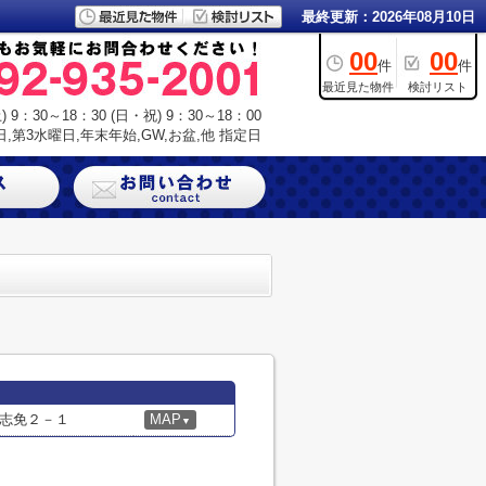
最終更新：2026年08月10日
00
00
件
件
最近見た物件
検討リスト
9：30～18：30 (日・祝) 9：30～18：00
,第3水曜日,年末年始,GW,お盆,他 指定日
志免２－１
MAP
▼