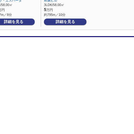
サ・エスパーダ
和廣ビル
/58.00㎡
3LDK/58.00㎡
5
万円
万円
7m／8分
約795m／10分
詳細を見る
詳細を見る