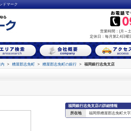
ンドマーク
営業時間：(月～土) 
定休日：毎月第2,4日曜日
案内
>
糟屋郡志免町
>
糟屋郡志免町の銀行
>
福岡銀行志免支店
福岡銀行志免支店の詳細情報
所在地
福岡県糟屋郡志免町大字