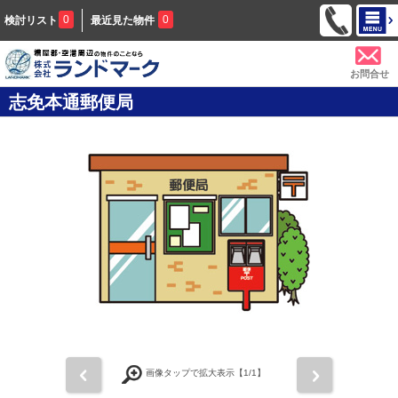
0
0
検討リスト
最近見た物件
お問合せ
志免本通郵便局
前
次
画像タップで拡大表示【
1
/1】