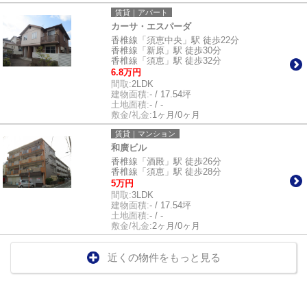
賃貸｜アパート
カーサ・エスパーダ
香椎線「須恵中央」駅 徒歩22分
香椎線「新原」駅 徒歩30分
香椎線「須恵」駅 徒歩32分
6.8万円
間取:
2LDK
建物面積:
- / 17.54坪
土地面積:
- / -
敷金/礼金:
1ヶ月/0ヶ月
賃貸｜マンション
和廣ビル
香椎線「酒殿」駅 徒歩26分
香椎線「須恵」駅 徒歩28分
5万円
間取:
3LDK
建物面積:
- / 17.54坪
土地面積:
- / -
敷金/礼金:
2ヶ月/0ヶ月
近くの物件をもっと見る