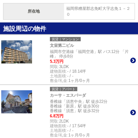
福岡県糟屋郡志免町大字志免１－２
所在地
０
施設周辺の物件
賃貸｜マンション
文栄第二ビル
福岡市空港線「福岡空港」駅 バス12分 「片
峰」 停歩8分
5.3万円
間取:
3LDK
建物面積:
- / 18.14坪
土地面積:
- / -
敷金/礼金:
1ヶ月/0ヶ月
賃貸｜アパート
カーサ・エスパーダ
香椎線「須恵中央」駅 徒歩22分
香椎線「新原」駅 徒歩30分
香椎線「須恵」駅 徒歩32分
6.8万円
間取:
2LDK
建物面積:
- / 17.54坪
土地面積:
- / -
敷金/礼金:
1ヶ月/0ヶ月