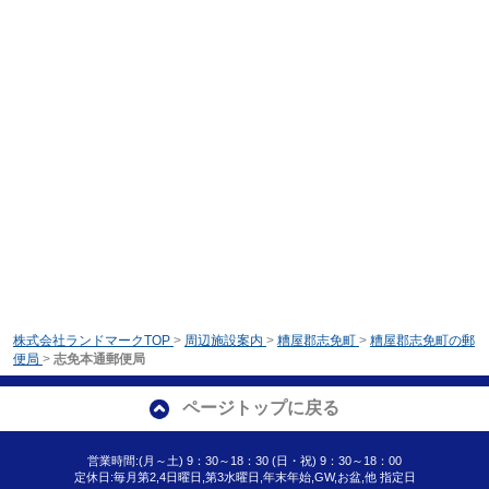
株式会社ランドマークTOP
>
周辺施設案内
>
糟屋郡志免町
>
糟屋郡志免町の郵
便局
>
志免本通郵便局
ページトップに戻る
営業時間:(月～土) 9：30～18：30 (日・祝) 9：30～18：00
定休日:毎月第2,4日曜日,第3水曜日,年末年始,GW,お盆,他 指定日