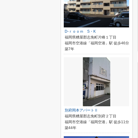
D-ｒｏｏｍ S・K
福岡県糟屋郡志免町片峰１丁目
福岡市空港線「福岡空港」駅 徒歩46分
築7年
別府岡本アパートⅡ
福岡県糟屋郡志免町別府２丁目
福岡市空港線「福岡空港」駅 徒歩11分
築44年