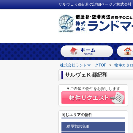
サルヴェＫ都紀和の詳細ページ／株式会社
株式会社ランドマークTOP
>
物件カタ
サルヴェＫ都紀和
▼ご希望の物件をお探しします
同じエリアの物件
糟屋郡志免町