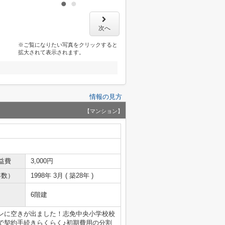
次へ
※ご覧になりたい写真をクリックすると
拡大されて表示されます。
情報の見方
【マンション】
益費
3,000円
年数）
1998年 3月 ( 築28年 )
6階建
ンに空きが出ました！志免中央小学校校
で契約手続きらくらく♪初期費用の分割