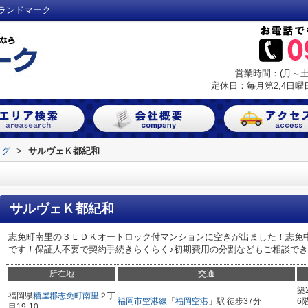
ランドマーク
営業時間：(月～土) 
定休日：毎月第2,4日曜日
ログ
>
サルヴェＫ都紀和
サルヴェＫ都紀和
志免町南里の３ＬＤＫオートロック付マンションに空きが出ました！志免
です！保証人不要で契約手続きらくらく♪初期費用の分割などもご相談で
所在地
交通
築
福岡県
糟屋郡志免町
南里
２丁
福岡市空港線
「
福岡空港
」駅 徒歩37分
6
目19-10