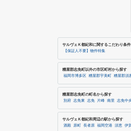
サルヴェＫ都紀和に関するこだわり条件
【保証人不要】物件特集
糟屋郡志免町以外の市区町村から探す
福岡市博多区
糟屋郡宇美町
糟屋郡須
糟屋郡志免町の町名から探す
別府
志免東
志免
片峰
南里
志免中
サルヴェＫ都紀和周辺の駅から探す
酒殿
原町
長者原
福岡空港
須恵
伊