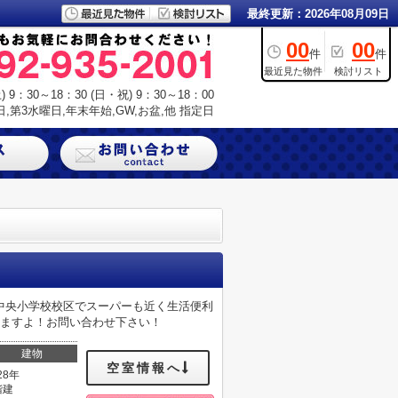
最終更新：2026年08月09日
00
00
件
件
最近見た物件
検討リスト
9：30～18：30 (日・祝) 9：30～18：00
,第3水曜日,年末年始,GW,お盆,他 指定日
中央小学校校区でスーパーも近く生活便利
きますよ！お問い合わせ下さい！
建物
空室情報へ
28年
階建