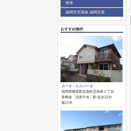
南里
福岡市空港線 福岡空港
おすすめ物件
カーサ・エスパーダ
福岡県糟屋郡志免町志免東２丁目
香椎線「須恵中央」駅 徒歩22分
築21年