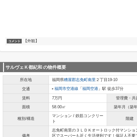
【外観】
コメント
サルヴェＫ都紀和
の物件概要
所在地
福岡県
糟屋郡志免町
南里
２丁目19-10
福岡市空港線
「
福岡空港
」駅 徒歩37分
交通
賃料
7万円
管理費・共
面積
58.00㎡
築年月（築
マンション / 鉄筋コンクリー
種別/構造
階建
ト
志免町南里の３ＬＤＫオートロック付マンショ
備考
区でスーパーも近く生活便利です！保証人不要