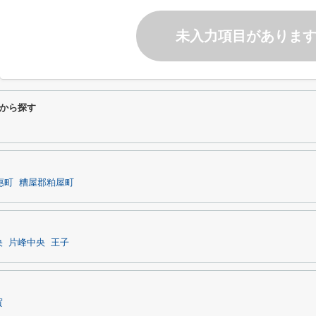
未入力項目がありま
から探す
惠町
糟屋郡粕屋町
央
片峰中央
王子
賀