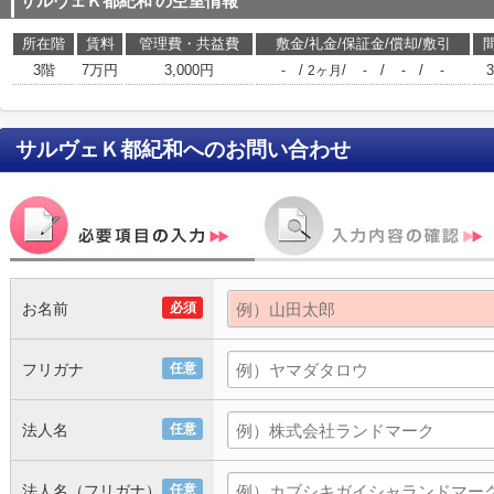
サルヴェＫ都紀和
の空室情報
所在階
賃料
管理費・共益費
敷金/礼金/保証金/償却/敷引
3階
7万円
3,000円
/
/
/
/
-
2ヶ月
-
-
-
サルヴェＫ都紀和
へのお問い合わせ
お名前
必須
フリガナ
任意
法人名
任意
法人名（フリガナ）
任意