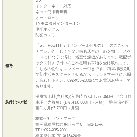
BS
インターネット対応
ネット使用料無料
オートロック
TVモニタ付インターホン
宅配ボックス
防犯カメラ
「Sun Pearl Hills（サンパールヒルズ）」のここがイ
チオシ。外干しできない時も居室の一部を物干しスペ
ースにしなくて済む、浴室乾燥機があります。宅配ボ
ックス付きで日中のご不在時も荷物を受け取れます。
備考
こちらの物件はエレベーター付きです。糟屋郡志免町
で新生活をスタートさせるなら、ランドマークにお問
い合わせ下さい。092-935-2001にてお電話お待ちして
おります。
消毒施工料(当社扱)(入居時のみ):1万7,050円 ２台目駐
条件(その他)
車場（先着順）(1ヵ月):8,800円（月額） 駐車場軽区
画(1ヵ月):7,700円（月額）
株式会社ランドマーク
福岡県糟屋郡志免町南里６丁目1-15-A
TEL:092-935-2001
福岡県知事 (6) 第13420号