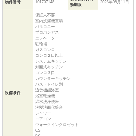
物件番号
101797148
2026年08月11日
効期限
保証人不要
室内洗濯機置場
バルコニー
プロパンガス
エレベーター
駐輪場
ガスコンロ
コンロ２口以上
システムキッチン
対面式キッチン
コンロ３口
カウンターキッチン
バス・トイレ別
追焚機能浴室
設備条件
浴室乾燥機
温水洗浄便座
洗髪洗面化粧台
シャワー
エアコン
ウォークインクロゼット
CS