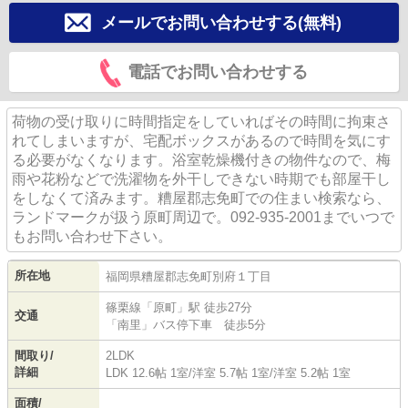
メールでお問い合わせする(無料)
電話でお問い合わせする
荷物の受け取りに時間指定をしていればその時間に拘束さ
れてしまいますが、宅配ボックスがあるので時間を気にす
る必要がなくなります。浴室乾燥機付きの物件なので、梅
雨や花粉などで洗濯物を外干しできない時期でも部屋干し
をしなくて済みます。糟屋郡志免町での住まい検索なら、
ランドマークが扱う原町周辺で。092-935-2001までいつで
もお問い合わせ下さい。
所在地
福岡県
糟屋郡志免町
別府
１丁目
篠栗線
「
原町
」駅 徒歩27分
交通
「南里」バス停下車 徒歩5分
間取り/
2LDK
詳細
LDK 12.6帖 1室
/
洋室 5.7帖 1室
/
洋室 5.2帖 1室
面積/