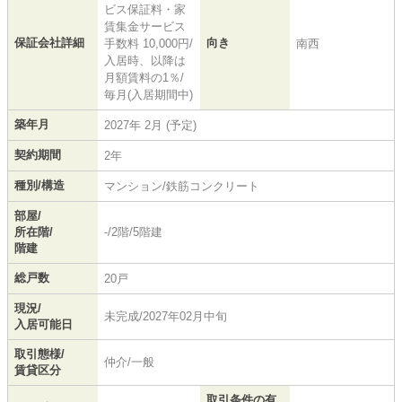
ビス保証料・家
賃集金サービス
保証会社詳細
向き
手数料 10,000円/
南西
入居時、以降は
月額賃料の1％/
毎月(入居期間中)
築年月
2027年 2月 (予定)
契約期間
2年
種別/構造
マンション/鉄筋コンクリート
部屋/
所在階/
-/2階/5階建
階建
総戸数
20戸
現況/
未完成/2027年02月中旬
入居可能日
取引態様/
仲介/一般
賃貸区分
取引条件の有