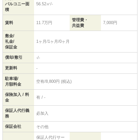
バルコニー面
56.52㎡/-
積
管理費・
賃料
11.7万円
7,000円
共益費
敷金/
礼金/
1ヶ月/1ヶ月/0ヶ月
保証金
償却/敷引
-/-
更新料
-
駐車場/
空有/8,800円 (税込)
月額料金
保険加入 / 料
有 / -
金
保証人代行義
必加入
務
保証会社
その他
保証人代行サー