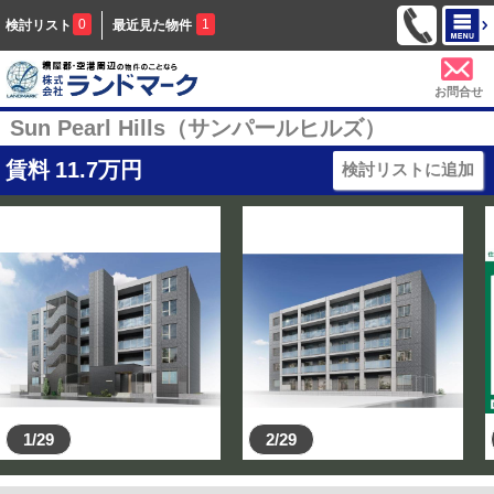
0
1
検討リスト
最近見た物件
お問合せ
Sun Pearl Hills（サンパールヒルズ）
賃料
11.7
万円
検討リストに追加
1/29
2/29