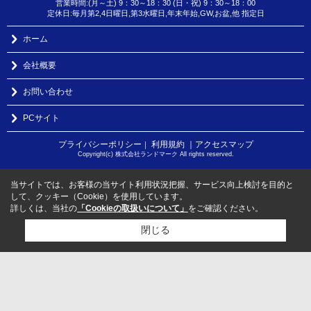
営業時間:(月～土) 9：30～18：30 (日・祝) 9：30～18：00
定休日:毎月第2,4日曜日,第3水曜日,年末年始,GW,お盆,他 指定日
ホーム
会社概要
お問い合わせ
PCサイト
プライバシーポリシー
利用規約
｜アクセスマップ
｜
Copyright(c) 株式会社ランドマーク All rights reserved.
当サイトでは、お客様の当サイト利用状況把握、サービス向上検討を目的と
して、クッキー（Cookie）を使用しています。
詳しくは、当社の
「Cookieの取扱いについて」
をご確認ください。
閉じる