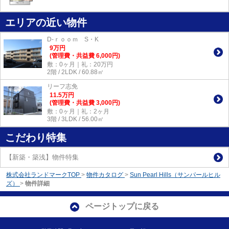
エリアの近い物件
D-ｒｏｏｍ S・K
9
万
円
(管理費・共益費 6,000円)
敷：0ヶ月｜礼：20万円
2階 / 2LDK / 60.88㎡
リーフ志免
11.5
万
円
(管理費・共益費 3,000円)
敷：0ヶ月｜礼：2ヶ月
3階 / 3LDK / 56.00㎡
こだわり特集
【新築・築浅】物件特集
株式会社ランドマークTOP
>
物件カタログ
>
Sun Pearl Hills（サンパールヒル
ズ）
>
物件詳細
ページトップに戻る