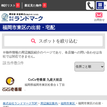
0
0
検討リスト
最近見た物件
お問合せ
福岡市東区の出前・宅配
スポットを絞り込む
※物件情報の周辺施設紹介のページであり、各店舗への問い合わせは当
社では対応できません。
該当件数
1
件
CoCo壱番屋 九産大前店
福岡県福岡市東区松香台１丁目
-
株式会社ランドマークTOP
>
周辺施設案内
>
福岡市東区
>
福岡市東区の出前・