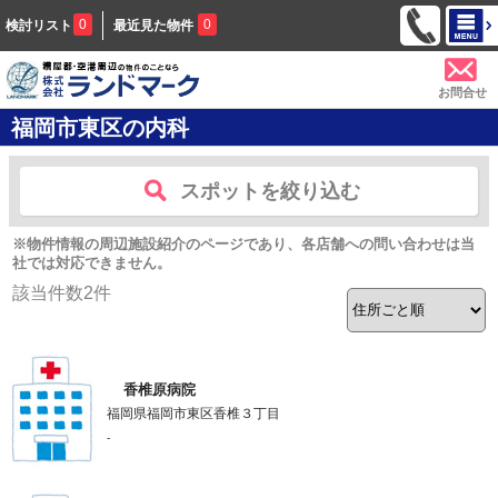
0
0
検討リスト
最近見た物件
お問合せ
福岡市東区の内科
スポットを絞り込む
※物件情報の周辺施設紹介のページであり、各店舗への問い合わせは当
社では対応できません。
該当件数
2
件
香椎原病院
福岡県福岡市東区香椎３丁目
-