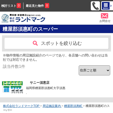
0
0
検討リスト
最近見た物件
お問合せ
糟屋郡須惠町のスーパー
スポットを絞り込む
※物件情報の周辺施設紹介のページであり、各店舗への問い合わせは当
社では対応できません。
該当件数
1
件
サニー須恵店
福岡県糟屋郡須惠町大字須惠
-
株式会社ランドマークTOP
>
周辺施設案内
>
糟屋郡須惠町
>
糟屋郡須惠町のス
ーパー