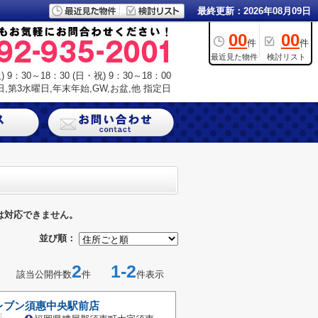
最終更新：2026年08月09日
00
00
件
件
最近見た物件
検討リスト
9：30～18：30 (日・祝) 9：30～18：00
,第3水曜日,年末年始,GW,お盆,他 指定日
は対応できません。
並び順：
2
1-2
該当公開件数
件
件表示
レブン須惠中央駅前店