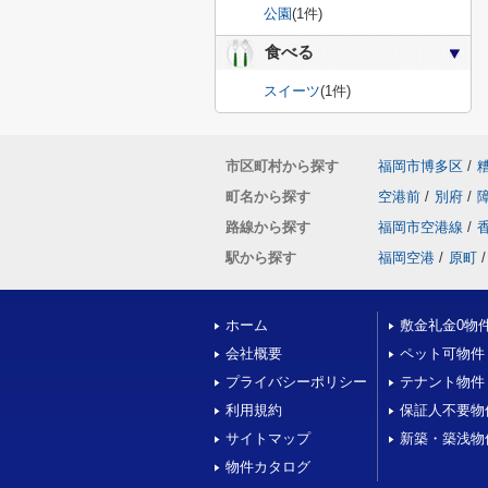
公園
(1件)
食べる
スイーツ
(1件)
市区町村から探す
福岡市博多区
/
町名から探す
空港前
/
別府
/
路線から探す
福岡市空港線
/
駅から探す
福岡空港
/
原町
/
ホーム
敷金礼金0物
会社概要
ペット可物件
プライバシーポリシー
テナント物件
利用規約
保証人不要物
サイトマップ
新築・築浅物
物件カタログ