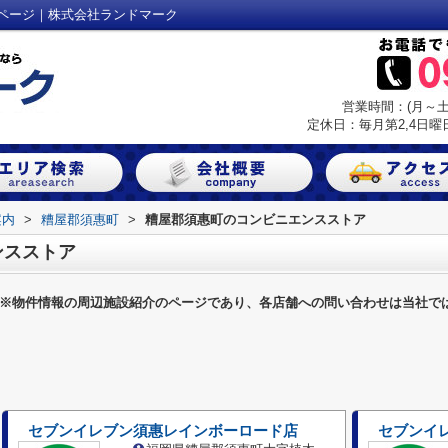
ページ｜株式会社ランドマーク
営業時間：(月～土) 
定休日：毎月第2,4日曜日
案内
>
糟屋郡須惠町
>
糟屋郡須惠町のコンビニエンスストア
ンスストア
※物件情報の周辺施設紹介のページであり、各店舗への問い合わせは当社で
セブンイレブン須惠レインボーロード店
セブンイ