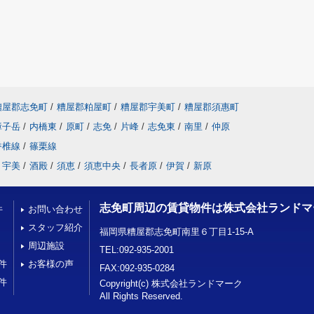
糟屋郡志免町
/
糟屋郡粕屋町
/
糟屋郡宇美町
/
糟屋郡須惠町
障子岳
/
内橋東
/
原町
/
志免
/
片峰
/
志免東
/
南里
/
仲原
香椎線
/
篠栗線
宇美
/
酒殿
/
須恵
/
須恵中央
/
長者原
/
伊賀
/
新原
志免町周辺の賃貸物件は株式会社ランドマ
件
お問い合わせ
スタッフ紹介
福岡県糟屋郡志免町南里６丁目1-15-A
周辺施設
TEL:092-935-2001
件
お客様の声
FAX:092-935-0284
件
Copyright(c) 株式会社ランドマーク
All Rights Reserved.