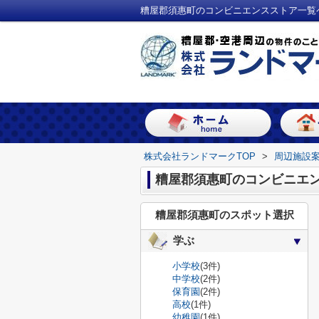
糟屋郡須惠町のコンビニエンスストア一覧
株式会社ランドマークTOP
>
周辺施設
糟屋郡須惠町のコンビニエ
糟屋郡須惠町のスポット選択
学ぶ
小学校
(3件)
中学校
(2件)
保育園
(2件)
高校
(1件)
幼稚園
(1件)