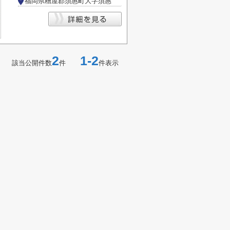
福岡県糟屋郡須惠町大字須惠
2
1-2
該当公開件数
件
件表示