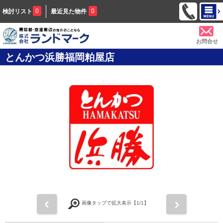
0
0
検討リスト
最近見た物件
お問合せ
とんかつ浜勝福岡粕屋店
前
次
画像タップで拡大表示【
1
/1】