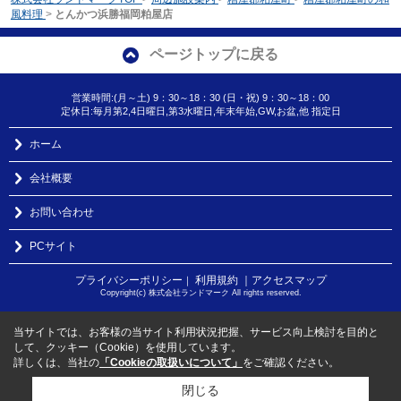
風料理
>
とんかつ浜勝福岡粕屋店
ページトップに戻る
営業時間:(月～土) 9：30～18：30 (日・祝) 9：30～18：00
定休日:毎月第2,4日曜日,第3水曜日,年末年始,GW,お盆,他 指定日
ホーム
会社概要
お問い合わせ
PCサイト
プライバシーポリシー
利用規約
｜アクセスマップ
｜
Copyright(c) 株式会社ランドマーク All rights reserved.
当サイトでは、お客様の当サイト利用状況把握、サービス向上検討を目的と
して、クッキー（Cookie）を使用しています。
詳しくは、当社の
「Cookieの取扱いについて」
をご確認ください。
閉じる