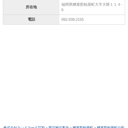
福岡県糟屋郡粕屋町大字大隈１１４-
所在地
6
電話
092-939-2155
株式会社ランドマークTOP
>
周辺施設案内
>
糟屋郡粕屋町
>
糟屋郡粕屋町の和