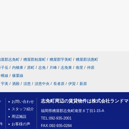
糟屋郡志免町
/
糟屋郡粕屋町
/
糟屋郡宇美町
/
糟屋郡須惠町
障子岳
/
内橋東
/
原町
/
志免
/
片峰
/
志免東
/
南里
/
仲原
香椎線
/
篠栗線
宇美
/
酒殿
/
須恵
/
須恵中央
/
長者原
/
伊賀
/
新原
志免町周辺の賃貸物件は株式会社ランドマ
件
お問い合わせ
スタッフ紹介
福岡県糟屋郡志免町南里６丁目1-15-A
周辺施設
TEL:092-935-2001
件
お客様の声
FAX:092-935-0284