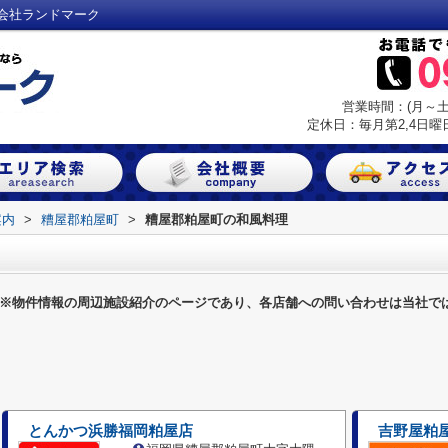
会社ランドマーク
営業時間：(月～土) 
定休日：毎月第2,4日曜日
案内
>
糟屋郡粕屋町
>
糟屋郡粕屋町の和風料理
※物件情報の周辺施設紹介のページであり、各店舗への問い合わせは当社で
とんかつ浜勝福岡粕屋店
吉野屋粕