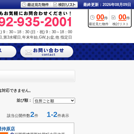
最終更新：2026年08月09日
00
00
件
件
最近見た物件
検討リスト
9：30～18：30 (日・祝) 9：30～18：00
,第3水曜日,年末年始,GW,お盆,他 指定日
は対応できません。
並び順：
2
1-2
該当公開件数
件
件表示
屋仲原店