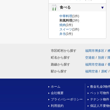
食べる
中華料理
(1件)
和風料理
(2件)
焼肉
(1件)
スイーツ
(1件)
弁当
(1件)
市区町村から探す
福岡市博多区
/
町名から探す
空港前
/
別府
/
路線から探す
福岡市空港線
/
駅から探す
福岡空港
/
原町
/
ホーム
敷金礼金0物
会社概要
ペット可物件
プライバシーポリシー
テナント物件
利用規約
保証人不要物