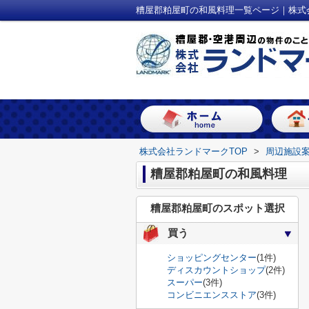
糟屋郡粕屋町の和風料理一覧ページ｜株式
株式会社ランドマークTOP
>
周辺施設
糟屋郡粕屋町の和風料理
糟屋郡粕屋町のスポット選択
買う
ショッピングセンター
(1件)
ディスカウントショップ
(2件)
スーパー
(3件)
コンビニエンスストア
(3件)