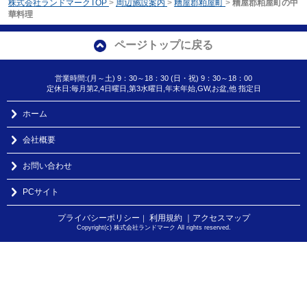
株式会社ランドマークTOP
>
周辺施設案内
>
糟屋郡粕屋町
>
糟屋郡粕屋町の中
華料理
ページトップに戻る
営業時間:(月～土) 9：30～18：30 (日・祝) 9：30～18：00
定休日:毎月第2,4日曜日,第3水曜日,年末年始,GW,お盆,他 指定日
ホーム
会社概要
お問い合わせ
PCサイト
プライバシーポリシー
利用規約
｜アクセスマップ
｜
Copyright(c) 株式会社ランドマーク All rights reserved.