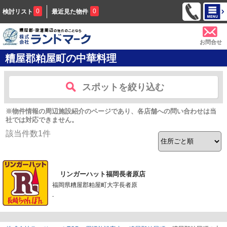
0
0
検討リスト
最近見た物件
お問合せ
糟屋郡粕屋町の中華料理
スポットを絞り込む
※物件情報の周辺施設紹介のページであり、各店舗への問い合わせは当
社では対応できません。
該当件数
1
件
リンガーハット福岡長者原店
福岡県糟屋郡粕屋町大字長者原
-