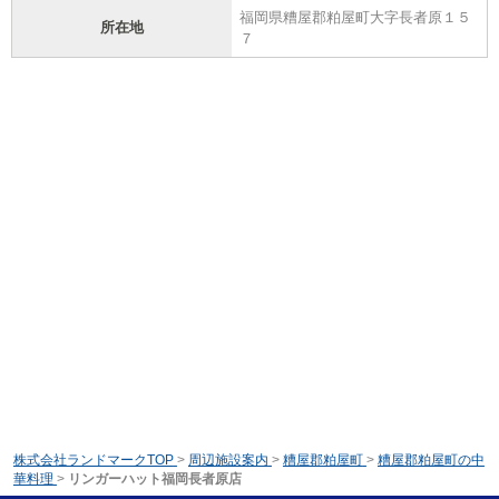
福岡県糟屋郡粕屋町大字長者原１５
所在地
７
株式会社ランドマークTOP
>
周辺施設案内
>
糟屋郡粕屋町
>
糟屋郡粕屋町の中
華料理
>
リンガーハット福岡長者原店