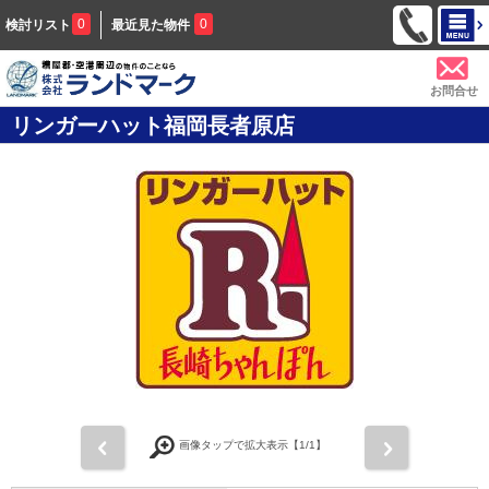
0
0
検討リスト
最近見た物件
お問合せ
リンガーハット福岡長者原店
前
次
画像タップで拡大表示【
1
/1】