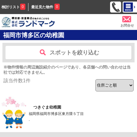
0
0
検討リスト
最近見た物件
お問合せ
福岡市博多区の幼稚園
スポットを絞り込む
※物件情報の周辺施設紹介のページであり、各店舗への問い合わせは当
社では対応できません。
該当件数
1
件
つきぐま幼稚園
福岡県福岡市博多区東月隈５丁目
-