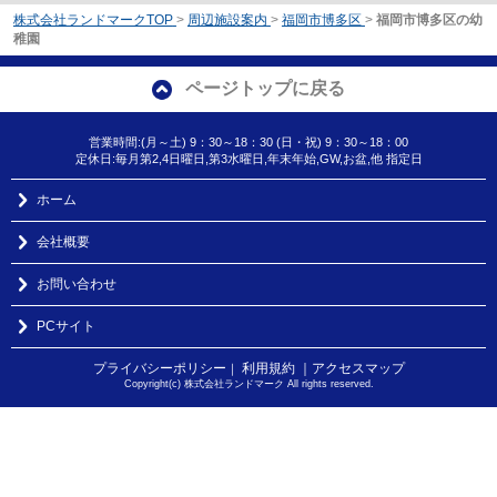
株式会社ランドマークTOP
>
周辺施設案内
>
福岡市博多区
>
福岡市博多区の幼
稚園
ページトップに戻る
営業時間:(月～土) 9：30～18：30 (日・祝) 9：30～18：00
定休日:毎月第2,4日曜日,第3水曜日,年末年始,GW,お盆,他 指定日
ホーム
会社概要
お問い合わせ
PCサイト
プライバシーポリシー
利用規約
｜アクセスマップ
｜
Copyright(c) 株式会社ランドマーク All rights reserved.