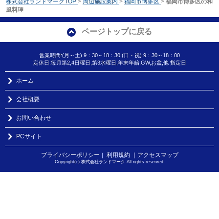
株式会社ランドマークTOP
>
周辺施設案内
>
福岡市博多区
>
福岡市博多区の和
風料理
ページトップに戻る
営業時間:(月～土) 9：30～18：30 (日・祝) 9：30～18：00
定休日:毎月第2,4日曜日,第3水曜日,年末年始,GW,お盆,他 指定日
ホーム
会社概要
お問い合わせ
PCサイト
プライバシーポリシー
利用規約
｜アクセスマップ
｜
Copyright(c) 株式会社ランドマーク All rights reserved.