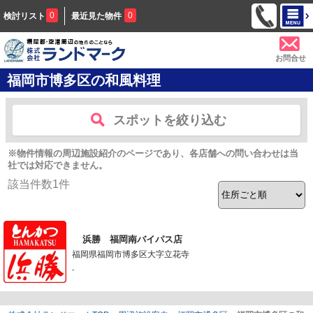
0
0
検討リスト
最近見た物件
お問合せ
福岡市博多区の和風料理
スポットを絞り込む
※物件情報の周辺施設紹介のページであり、各店舗への問い合わせは当
社では対応できません。
該当件数
1
件
浜勝 福岡南バイパス店
福岡県福岡市博多区大字立花寺
-