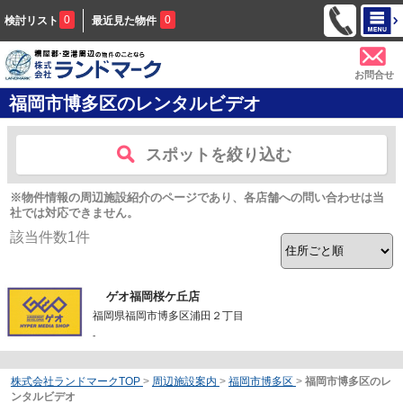
0
0
検討リスト
最近見た物件
お問合せ
福岡市博多区のレンタルビデオ
スポットを絞り込む
※物件情報の周辺施設紹介のページであり、各店舗への問い合わせは当
社では対応できません。
該当件数
1
件
ゲオ福岡桜ケ丘店
福岡県福岡市博多区浦田２丁目
-
株式会社ランドマークTOP
>
周辺施設案内
>
福岡市博多区
>
福岡市博多区のレ
ンタルビデオ