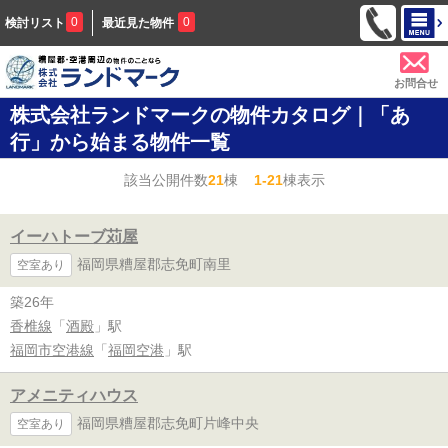
0
0
検討リスト
最近見た物件
お問合せ
株式会社ランドマークの物件カタログ｜「あ
行」から始まる物件一覧
該当公開件数
21
棟
1-21
棟表示
イーハトーブ苅屋
福岡県糟屋郡志免町南里
空室あり
築26年
香椎線
「
酒殿
」駅
福岡市空港線
「
福岡空港
」駅
アメニティハウス
福岡県糟屋郡志免町片峰中央
空室あり