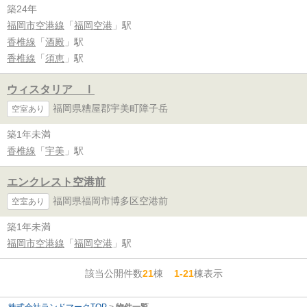
築24年
福岡市空港線
「
福岡空港
」駅
香椎線
「
酒殿
」駅
香椎線
「
須恵
」駅
ウィスタリア Ⅰ
福岡県糟屋郡宇美町障子岳
空室あり
築1年未満
香椎線
「
宇美
」駅
エンクレスト空港前
福岡県福岡市博多区空港前
空室あり
築1年未満
福岡市空港線
「
福岡空港
」駅
該当公開件数
21
棟
1-21
棟表示
株式会社ランドマークTOP
>
物件一覧