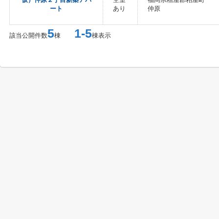
ート
あり
仲原
5
1-5
該当公開件数
棟
棟表示