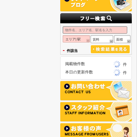
エリア| 駅
賃料
面積
-
件該当
掲載物件数
件
本日の更新件数
件