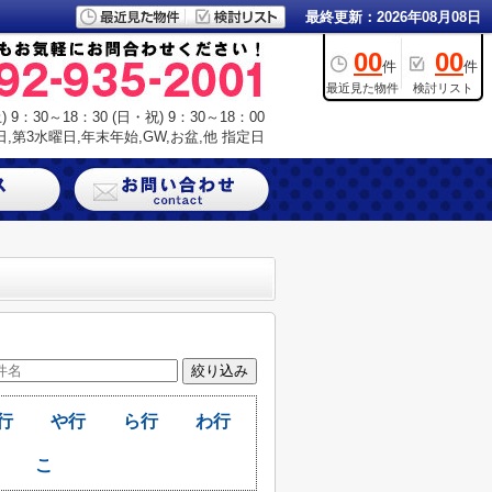
最終更新：2026年08月08日
00
00
件
件
最近見た物件
検討リスト
9：30～18：30 (日・祝) 9：30～18：00
,第3水曜日,年末年始,GW,お盆,他 指定日
行
や行
ら行
わ行
こ