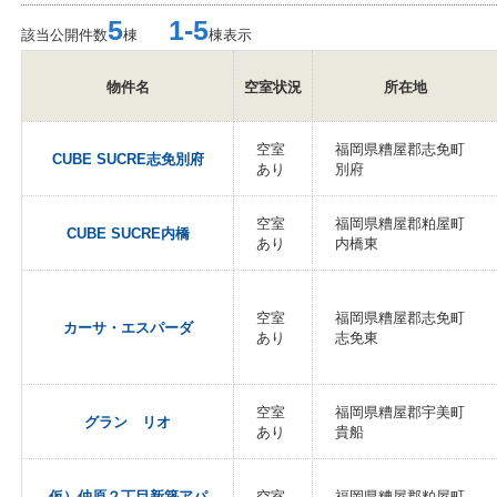
5
1-5
該当公開件数
棟
棟表示
物件名
空室状況
所在地
空室
福岡県糟屋郡志免町
CUBE SUCRE志免別府
あり
別府
空室
福岡県糟屋郡粕屋町
CUBE SUCRE内橋
あり
内橋東
空室
福岡県糟屋郡志免町
カーサ・エスパーダ
あり
志免東
空室
福岡県糟屋郡宇美町
グラン リオ
あり
貴船
仮）仲原２丁目新築アパ
空室
福岡県糟屋郡粕屋町