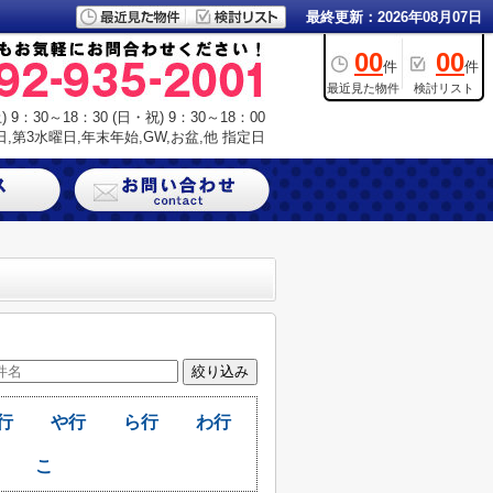
最終更新：2026年08月07日
00
00
件
件
最近見た物件
検討リスト
9：30～18：30 (日・祝) 9：30～18：00
,第3水曜日,年末年始,GW,お盆,他 指定日
行
や行
ら行
わ行
こ