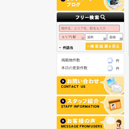
エリア| 駅
賃料
面積
-
件該当
掲載物件数
件
本日の更新件数
件