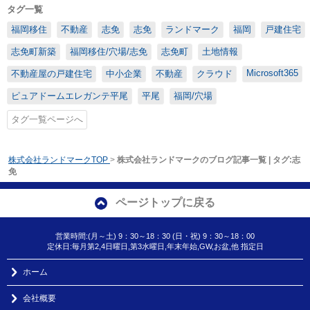
タグ一覧
福岡移住
不動産
志免
志免
ランドマーク
福岡
戸建住宅
志免町新築
福岡移住/穴場/志免
志免町
土地情報
Microsoft365
不動産屋の戸建住宅
中小企業
不動産
クラウド
ピュアドームエレガンテ平尾
平尾
福岡/穴場
タグ一覧ページへ
株式会社ランドマークTOP
>
株式会社ランドマークのブログ記事一覧 | タグ:志
免
ページトップに戻る
営業時間:(月～土) 9：30～18：30 (日・祝) 9：30～18：00
定休日:毎月第2,4日曜日,第3水曜日,年末年始,GW,お盆,他 指定日
ホーム
会社概要