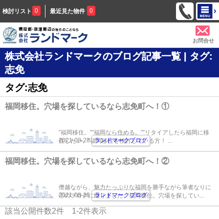
0
0
検討リスト
最近見た物件
お問合せ
株式会社ランドマークのブログ記事一覧 | タグ:
志免
タグ:志免
福岡移住。穴場を探しているなら志免町へ！①
”福岡移住。””福岡なら住める。””リタイアしたら福岡に移
2021-08-28
ランドマークブログ
住したい。”福岡移住を検討している方！ ...
福岡移住。穴場を探しているなら志免町へ！②
僭越ながら、魅力たっぷりな福岡を勝手ながら筆者なりに
2021-08-28
ランドマークブログ
①のブログに綴りました。福岡移住。穴場を探してい...
該当公開件数
2
件
1-2
件表示