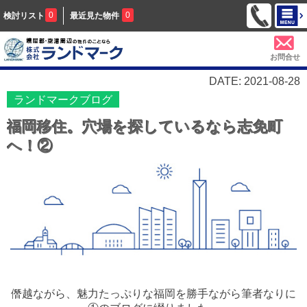
0
0
検討リスト
最近見た物件
お問合せ
DATE: 2021-08-28
ランドマークブログ
福岡移住。穴場を探しているなら志免町
へ！②
僭越ながら、魅力たっぷりな福岡を勝手ながら筆者なりに