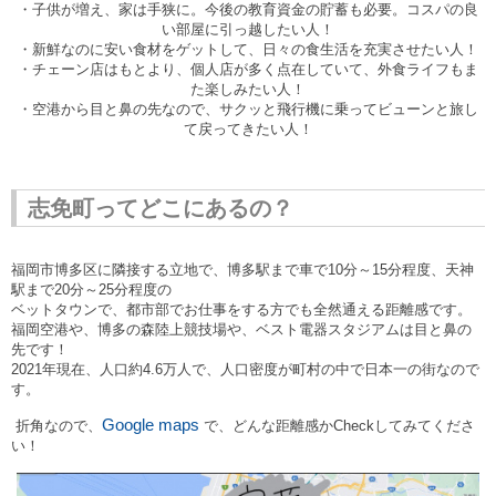
・子供が増え、家は手狭に。今後の教育資金の貯蓄も必要。コスパの良
い部屋に引っ越したい人！
・新鮮なのに安い食材をゲットして、日々の食生活を充実させたい人！
・チェーン店はもとより、個人店が多く点在していて、外食ライフもま
た楽しみたい人！
・空港から目と鼻の先なので、サクッと飛行機に乗ってビューンと旅し
て戻ってきたい人！
志免町ってどこにあるの？
福岡市博多区に隣接する立地で、博多駅まで車で
10
分～
15
分程度、天神
駅まで
20
分～
25
分程度の
ベットタウンで、都市部でお仕事をする方でも全然通える距離感です。
福岡空港や、博多の森陸上競技場や、ベスト電器スタジアムは目と鼻の
先です！
2021
年現在、人口約4
.
6万人で、人口密度が町村の中で日本一の街なので
す。
Google maps
折角なので、
で、
どんな距離感かCheckしてみてくださ
い！