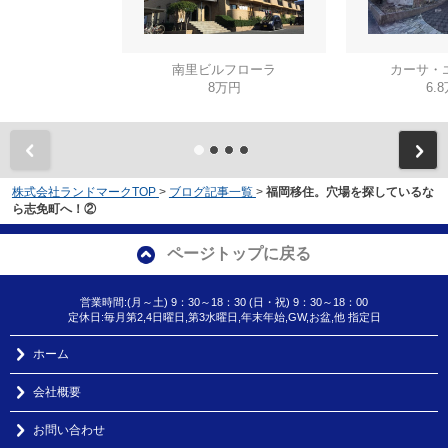
南里ビルフローラ
カーサ・
8万円
6.
株式会社ランドマークTOP
>
ブログ記事一覧
>
福岡移住。穴場を探しているな
ら志免町へ！②
ページトップに戻る
営業時間:(月～土) 9：30～18：30 (日・祝) 9：30～18：00
定休日:毎月第2,4日曜日,第3水曜日,年末年始,GW,お盆,他 指定日
ホーム
会社概要
お問い合わせ