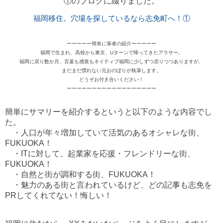
①のブログに綴りました。
福岡移住。穴場を探しているなら志免町へ！①
ーーーーー簡単に筆者の紹介ーーーーー
福岡で生まれ、高校から東京、Uターンで帰ってきたアラサー。
福岡に戻り数か月、言葉も感覚もネイティブ福岡に少しずつ戻りつつありますが、
まだまだ慣れない元おのぼりが執筆します。
どうぞお付き合いください！
ーーーーーーーーーーーーーーーーーー
簡単にサマリーを紹介するというと以下のような内容でし
た。
・人口が年々増加していて活気のあるオシャレな街、
FUKUOKA
！
・
IT
に対して、起業家を応援・フレンドリーな街、
FUKUOKA
！
・自然と街が調和する街、
FUKUOKA
！
・魅力のある街と言われているけど、どの記事も志免を
PR
してくれてない！悔しい！