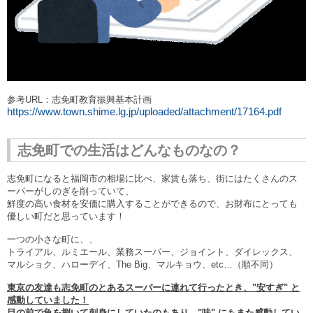
参考URL
：志免町教育振興基本計画
https://www.town.shime.lg.jp/uploaded/attachment/17164.pdf
志免町での生活はどんなものなの？
志免町になると福岡市の相場に比べ、家賃も落ち、街にはたくさんのス
ーパーがしのぎを削っていて、
鮮度の高い食材を安価に購入することができるので、お財布にとっても
優しい町だと思っています！
一つの小さな町に、、
トライアル、ルミエール、業務スーパー、ジョイント、ダイレックス、
マルショク、ハローデイ、
The Big
、マルキョウ、
etc…
（順不同）
東京の友達も志免町のとあるスーパーに連れて行ったとき、
"
安すぎ
"
と
感動していました！
目の前で魚を捌いて刺身にしていたのもあり、
"
味
"
にもまた感動してい