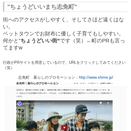
"ちょうどいいまち志免町"
街へのアクセスがしやすく、そしてさほど遠くはな
い。
ベットタウンでお財布に優しく子育てもしやすい。
何かと”
ちょうどいい街”
です（笑）←町の
PR
も言っ
てます
w
行政が
PR
サイトを用意しているので、
URL
をクリックしてみてください
（笑）
志免町 暮らしのプロモーション：
http://www.shime.jp/