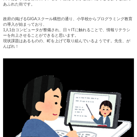
あふれた街です。
政府の掲げる
GIGA
スクール構想の通り、小学校からプログラミング教育
の導入が始まっており、
1
人
1
台コンピュータが整備され、日々
IT
に触れることで、情報リテラシ
ーを向上させることができると思います。
現状課題はあるものの、町を上げて取り組んでいるようです。
先生、が
んばれ！