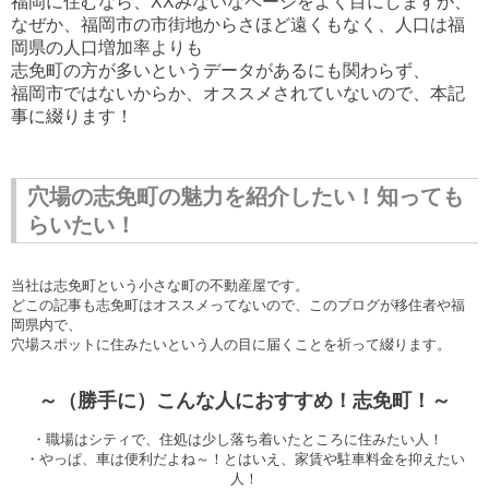
福岡に住むなら、
XX
みないなページをよく目にしますが、
なぜか、福岡市の市街地からさほど遠くもなく、人口は福
岡県の人口増加率よりも
志免町の方が多いというデータがあるにも関わらず、
福岡市ではないからか、オススメされていないので、本記
事に綴ります！
穴場の志免町の魅力を紹介したい！知っても
らいたい！
当社は志免町という小さな町の不動産屋です。
どこの記事も志免町はオススメってないので、このブログが移住者や福
岡県内で、
穴場スポットに住みたいという人の目に届くことを祈って綴ります。
～（勝手に）こんな人におすすめ！志免町！～
・職場はシティで、住処は少し落ち着いたところに住みたい人！
・やっぱ、車は便利だよね～！とはいえ、家賃や駐車料金を抑えたい
人！